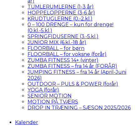
år)
TUMLERUMLERNE (1-3 år)
HOPPELOPPERNE (3-6 år)
KRUDTUGLERNE (0.-2.kl.)
0 – 100 DRENGE – kun for drenge!
(0.kl.-5.kl.)
SPRINGFIDUSERNE (3.-5.kl.)
JUNIOR MIX (6.kl.-18 år)
FLOORBALL – for børn
FLOORBALL – for voksne (forår)
ZUMBA FITNESS 14+ (vinter)
ZUMBA FITNESS – fra 14 år (FORÅR)
JUMPING FITNESS – fra 14 år (April-Juni
2026)
OUTDOOR – PULS & POWER (forår)
YOGA (forår)
SENIOR MOTION
MOTION PÅ TVÆRS
DROP IN TRÆNING – SÆSON 2025/2026
Kalender