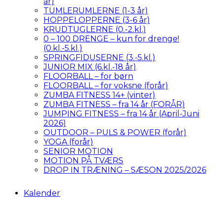
år)
TUMLERUMLERNE (1-3 år)
HOPPELOPPERNE (3-6 år)
KRUDTUGLERNE (0.-2.kl.)
0 – 100 DRENGE – kun for drenge!
(0.kl.-5.kl.)
SPRINGFIDUSERNE (3.-5.kl.)
JUNIOR MIX (6.kl.-18 år)
FLOORBALL – for børn
FLOORBALL – for voksne (forår)
ZUMBA FITNESS 14+ (vinter)
ZUMBA FITNESS – fra 14 år (FORÅR)
JUMPING FITNESS – fra 14 år (April-Juni
2026)
OUTDOOR – PULS & POWER (forår)
YOGA (forår)
SENIOR MOTION
MOTION PÅ TVÆRS
DROP IN TRÆNING – SÆSON 2025/2026
Kalender