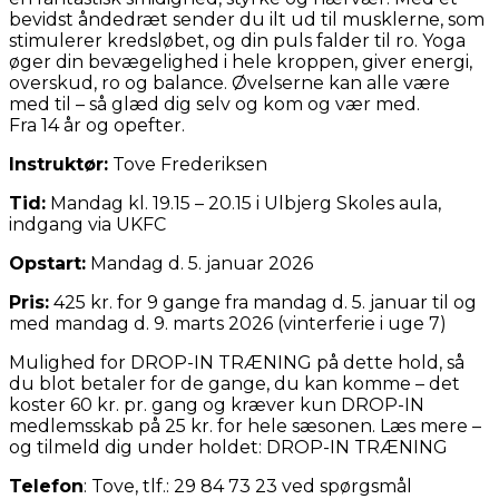
bevidst åndedræt sender du ilt ud til musklerne, som
stimulerer kredsløbet, og din puls falder til ro. Yoga
øger din bevægelighed i hele kroppen, giver energi,
overskud, ro og balance. Øvelserne kan alle være
med til – så glæd dig selv og kom og vær med.
Fra 14 år og opefter.
Instruktør:
Tove Frederiksen
Tid:
Mandag kl. 19.15 – 20.15 i Ulbjerg Skoles aula,
indgang via UKFC
Opstart:
Mandag d. 5. januar 2026
Pris:
425 kr. for 9 gange fra mandag d. 5. januar til og
med mandag d. 9. marts 2026 (vinterferie i uge 7)
Mulighed for DROP-IN TRÆNING på dette hold, så
du blot betaler for de gange, du kan komme – det
koster 60 kr. pr. gang og kræver kun DROP-IN
medlemsskab på 25 kr. for hele sæsonen. Læs mere –
og tilmeld dig under holdet: DROP-IN TRÆNING
Telefon
: Tove, tlf.: 29 84 73 23 ved spørgsmål