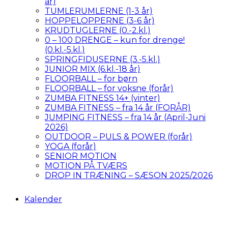
år)
TUMLERUMLERNE (1-3 år)
HOPPELOPPERNE (3-6 år)
KRUDTUGLERNE (0.-2.kl.)
0 – 100 DRENGE – kun for drenge!
(0.kl.-5.kl.)
SPRINGFIDUSERNE (3.-5.kl.)
JUNIOR MIX (6.kl.-18 år)
FLOORBALL – for børn
FLOORBALL – for voksne (forår)
ZUMBA FITNESS 14+ (vinter)
ZUMBA FITNESS – fra 14 år (FORÅR)
JUMPING FITNESS – fra 14 år (April-Juni
2026)
OUTDOOR – PULS & POWER (forår)
YOGA (forår)
SENIOR MOTION
MOTION PÅ TVÆRS
DROP IN TRÆNING – SÆSON 2025/2026
Kalender