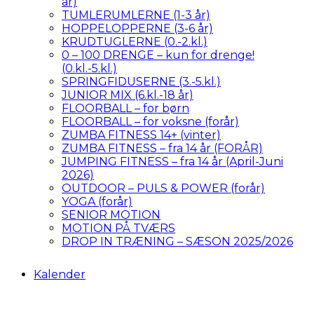
år)
TUMLERUMLERNE (1-3 år)
HOPPELOPPERNE (3-6 år)
KRUDTUGLERNE (0.-2.kl.)
0 – 100 DRENGE – kun for drenge!
(0.kl.-5.kl.)
SPRINGFIDUSERNE (3.-5.kl.)
JUNIOR MIX (6.kl.-18 år)
FLOORBALL – for børn
FLOORBALL – for voksne (forår)
ZUMBA FITNESS 14+ (vinter)
ZUMBA FITNESS – fra 14 år (FORÅR)
JUMPING FITNESS – fra 14 år (April-Juni
2026)
OUTDOOR – PULS & POWER (forår)
YOGA (forår)
SENIOR MOTION
MOTION PÅ TVÆRS
DROP IN TRÆNING – SÆSON 2025/2026
Kalender